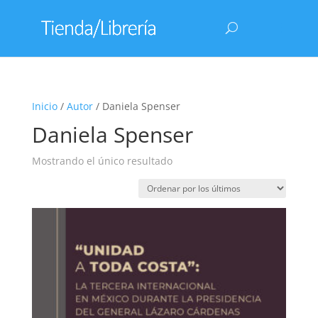
Inicio
/
Autor
/ Daniela Spenser
Daniela Spenser
Mostrando el único resultado