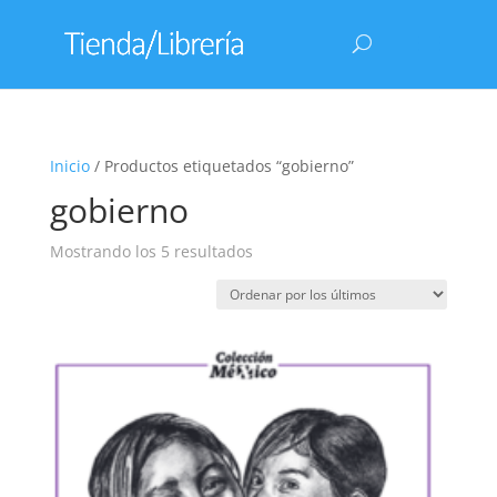
Inicio
/ Productos etiquetados “gobierno”
gobierno
Ordenado
Mostrando los 5 resultados
por
los
últimos