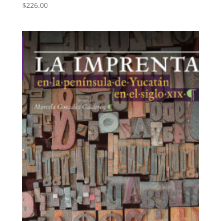
$
226.00