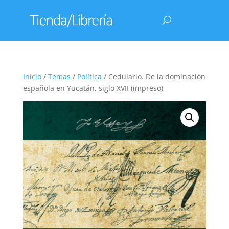
Inicio
/
Temas
/
Política
/ Cedulario. De la dominación
española en Yucatán, siglo XVII (impreso)