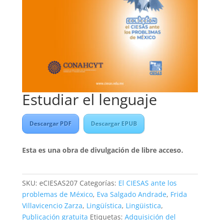
Estudiar el lenguaje
Descargar PDF
Descargar EPUB
Esta es una obra de divulgación de libre acceso.
SKU:
eCIESAS207
Categorías:
El CIESAS ante los
problemas de México
,
Eva Salgado Andrade
,
Frida
Villavicencio Zarza
,
Lingüística
,
Lingüistica
,
Publicación gratuita
Etiquetas:
Adquisición del