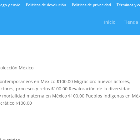
ago y envío
Políticas de devolución
Políticas de privacidad
Términos y c
Inicio
Tienda
olección México
 contemporáneos en México $100.00 Migración: nuevos actores,
actores, procesos y retos $100.00 Revaloración de la diversidad
d y mortalidad materna en México $100.00 Pueblos indígenas en Mé
crático $100.00