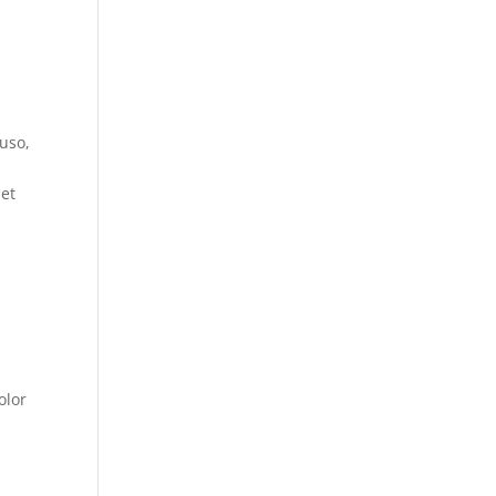
 uso,
Net
olor