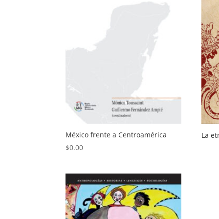
México frente a Centroamérica
La et
$
0.00