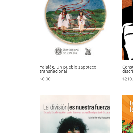
Yalalág. Un pueblo zapoteco
Const
transnacional
discr
$
0.00
$
210