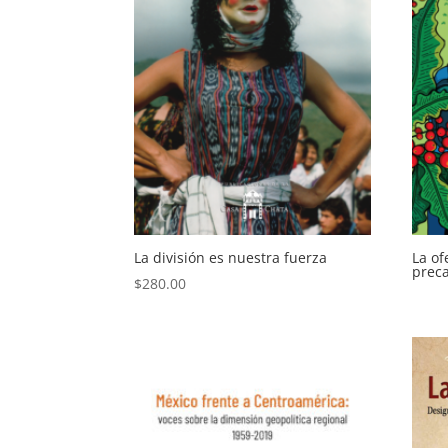
La división es nuestra fuerza
La of
preca
$
280.00