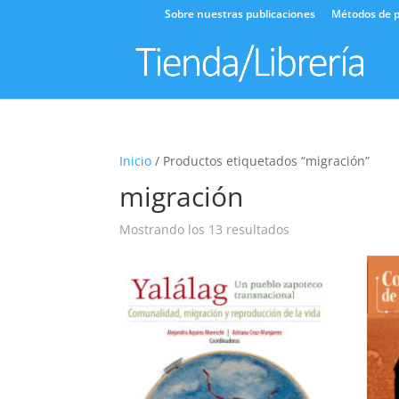
Sobre nuestras publicaciones
Métodos de p
Inicio
/ Productos etiquetados “migración”
migración
Ordenado
Mostrando los 13 resultados
por
los
últimos