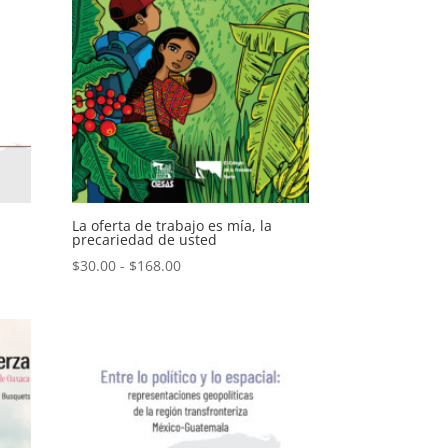
La oferta de trabajo es mía, la
precariedad de usted
Rango
$
30.00
-
$
168.00
de
precios:
desde
$30.00
hasta
$168.00