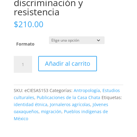
discriminación y
resistencia
$
210.00
Formato
Constelaciones
Añadir al carrito
narrativas
de
discriminación
y
SKU:
eCIESAS153
Categorías:
Antropología
,
Estudios
resistencia
culturales
,
Publicaciones de la Casa Chata
Etiquetas:
cantidad
identidad étnica
,
Jornaleros agrícolas
,
Jóvenes
oaxaqueños
,
migración
,
Pueblos indígenas de
México