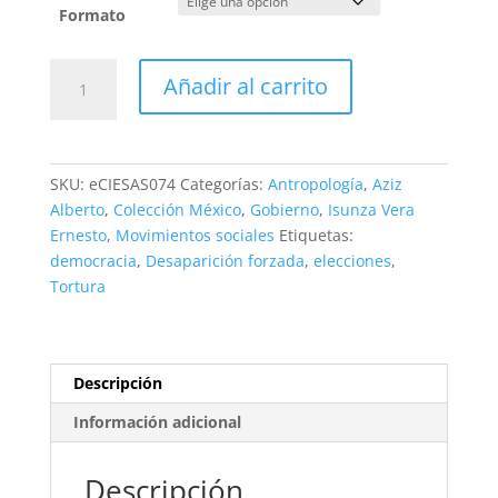
Formato
Las
Añadir al carrito
razones
del
fracaso
democrático
SKU:
eCIESAS074
Categorías:
Antropología
,
Aziz
cantidad
Alberto
,
Colección México
,
Gobierno
,
Isunza Vera
Ernesto
,
Movimientos sociales
Etiquetas:
democracia
,
Desaparición forzada
,
elecciones
,
Tortura
Descripción
Información adicional
Descripción