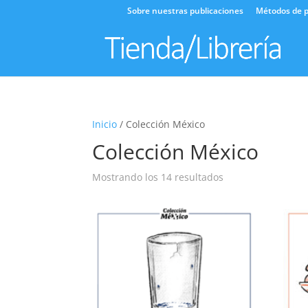
Sobre nuestras publicaciones
Métodos de p
Inicio
/ Colección México
Colección México
Ordenado
Mostrando los 14 resultados
por
los
últimos