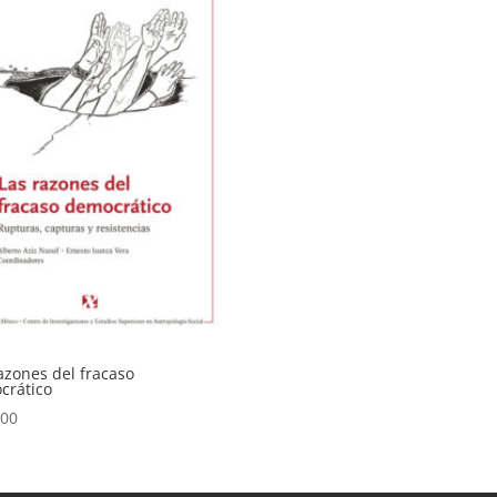
azones del fracaso
crático
.00