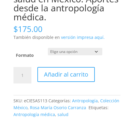
desde la antropología
médica.
$
175.00
También disponible en
versión impresa aquí.
Formato
Problemas
Añadir al carrito
actuales
de
salud
en
SKU:
eCIESAS113
Categorías:
Antropología
,
Colección
México.
México
,
Rosa María Osorio Carranza
Etiquetas:
Aportes
Antropología médica
,
salud
desde
la
antropología