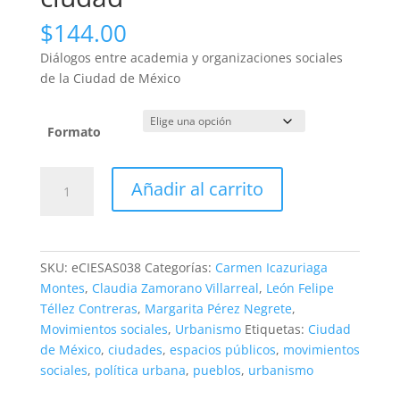
$
144.00
Diálogos entre academia y organizaciones sociales
de la Ciudad de México
Formato
Por
Añadir al carrito
el
derecho
a
la
SKU:
eCIESAS038
Categorías:
Carmen Icazuriaga
ciudad
Montes
,
Claudia Zamorano Villarreal
,
León Felipe
cantidad
Téllez Contreras
,
Margarita Pérez Negrete
,
Movimientos sociales
,
Urbanismo
Etiquetas:
Ciudad
de México
,
ciudades
,
espacios públicos
,
movimientos
sociales
,
política urbana
,
pueblos
,
urbanismo